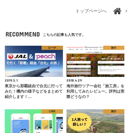
トップページへ
RECOMMEND
こちらの記事も人気です。
ピーチ
旅行
2019.5.1
2018.4.29
東京から那覇経由で台北に行って
海外旅行ツアー会社「旅工房」を
みた！機内の様子などをまとめて
利用してみたレビュー。評判は実
紹介します！…
際どうなの？
LINE
旅行