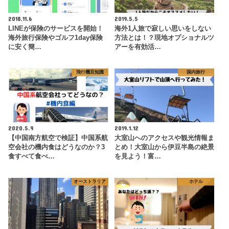
2018.11.6
2019.5.5
LINEが保険のサービスを開始！
海外1人旅で寂しい思いをしない
海外旅行保険やゴルフ1day保険
方法とは！？現地オプショナルツ
に安く簡…
アーを有効活…
飛行機豆知識
国内旅行
2020.5.9
2019.1.12
【中国南方航空で検証】中国系航
大室山へのアクセスや観光情報ま
空会社の機内食はどうなのか？3
とめ！大室山から伊豆半島の絶景
食すべて食べ…
を見よう！富…
オーストラリア
ホテル