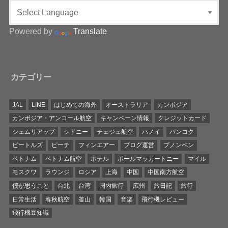
Powered by
Translate
カテゴリー
JAL
LINE
はじめての海外
オーストラリア
カンボジア
カンボジア・アンコール航空
キャンペーン情報
クレジットカード
シェムリアップ
シドニー
チェジュ航空
ハノイ
バンコク
ビートルズ
ピーチ
フィンエアー
ブログ運営
プノンペン
ベトナム
ベトナム航空
ホテル
ポールマッカートニー
マイル
モスクワ
ラウンジ
ロシア
上海
中国
中国南方航空
僕が思うこと
台北
台湾
国内旅行
広州
旅日記
旅行
日常生活
春秋航空
釜山
韓国
音楽
飛行機レビュー
飛行機豆知識