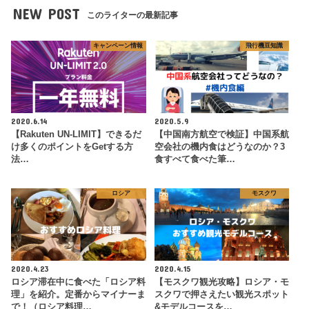
NEW POST
このライターの最新記事
キャンペーン情報
飛行機豆知識
2020.6.14
2020.5.9
【Rakuten UN-LIMIT】できるだ
【中国南方航空で検証】中国系航
け多くのポイントをGetする方
空会社の機内食はどうなのか？3
法…
食すべて食べた筆…
ロシア
モスクワ
2020.4.23
2020.4.15
ロシア滞在中に食べた「ロシア料
【モスクワ観光攻略】ロシア・モ
理」を紹介。定番からマイナーま
スクワで押さえたい観光スポット
で！（ロシア料理…
&モデルコースを…