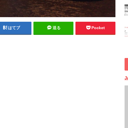
はてブ
送る
Pocket
J