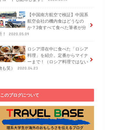
【中国南方航空で検証】中国系
航空会社の機内食はどうなの
か？3食すべて食べた筆者が分
析！
2020.05.09
ロシア滞在中に食べた「ロシア
料理」を紹介。定番からマイナ
ーまで！（ロシア料理ではない
物も笑）
2020.04.23
このブログについて