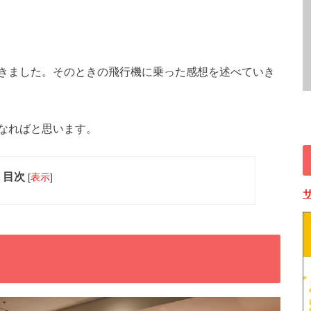
きました。そのときの飛行機に乗った感想を述べていき
なればと思います。
目次
[
表示
]