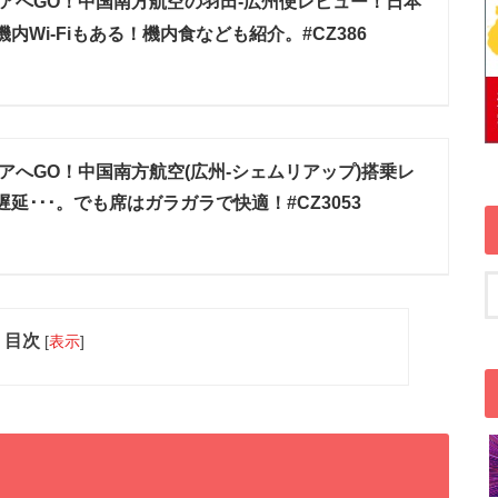
アへGO！中国南方航空の羽田-広州便レビュー！日本
内Wi-Fiもある！機内食なども紹介。#CZ386
アへGO！中国南方航空(広州-シェムリアップ)搭乗レ
延･･･。でも席はガラガラで快適！#CZ3053
目次
[
表示
]