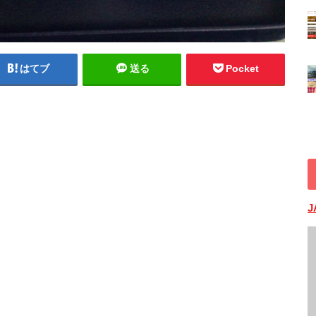
はてブ
送る
Pocket
J