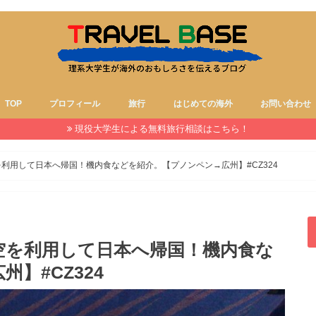
TOP
プロフィール
旅行
はじめての海外
お問い合わせ
現役大学生による無料旅行相談はこちら！
利用して日本へ帰国！機内食などを紹介。【プノンペン→広州】#CZ324
空を利用して日本へ帰国！機内食な
】#CZ324