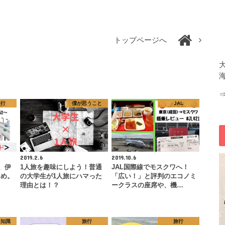
トップページへ
旅行
僕が思うこと
JAL
2019.2.6
2019.10.6
、伊
1人旅を趣味にしよう！普通
JAL国際線でモスクワへ！
とめ。
の大学生が1人旅にハマった
「広い！」と評判のエコノミ
理由とは！？
ークラスの座席や、機…
豆知識
旅行
旅行