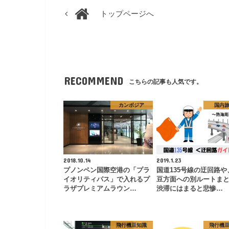
トップページへ
RECOMMEND
こちらの記事も人気です。
カンボジア
国内
2018.10.14
2019.1.23
プノンペン国際空港の「プラ
国道135号線の迂回路や
イオリティパス」で入れるプ
豆方面への別ルートま
ラザプレミアムラウン…
渋滞にはまると悲惨…
飛行機豆知識
飛行機