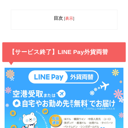
目次
[
表示
]
【サービス終了】LINE Pay外貨両替