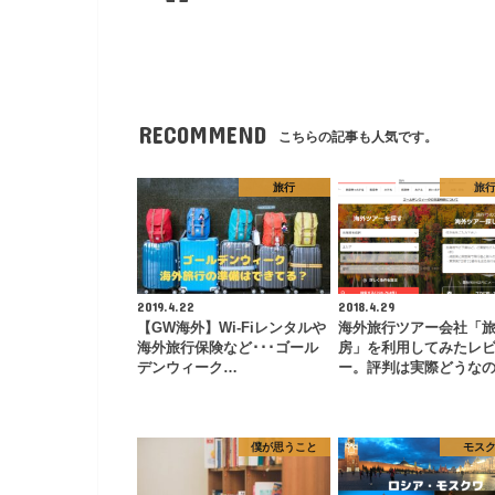
RECOMMEND
こちらの記事も人気です。
旅行
旅
2019.4.22
2018.4.29
【GW海外】Wi-Fiレンタルや
海外旅行ツアー会社「
海外旅行保険など･･･ゴール
房」を利用してみたレ
デンウィーク…
ー。評判は実際どうな
僕が思うこと
モス