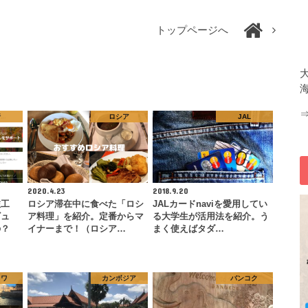
トップページへ
行
ロシア
JAL
2020.4.23
2018.9.20
旅工
ロシア滞在中に食べた「ロシ
JALカードnaviを愛用してい
ビュ
ア料理」を紹介。定番からマ
る大学生が活用法を紹介。う
の？
イナーまで！（ロシア…
まく使えばタダ…
クワ
カンボジア
バンコク