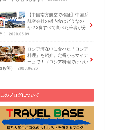
【中国南方航空で検証】中国系
航空会社の機内食はどうなの
か？3食すべて食べた筆者が分
析！
2020.05.09
ロシア滞在中に食べた「ロシア
料理」を紹介。定番からマイナ
ーまで！（ロシア料理ではない
物も笑）
2020.04.23
このブログについて