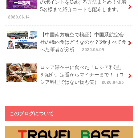
のポイントをGetする方法まとめ！先着
5名様まで紹介コードも配布します。
2020.06.14
【中国南方航空で検証】中国系航空会
社の機内食はどうなのか？3食すべて食
べた筆者が分析！
2020.05.09
ロシア滞在中に食べた「ロシア料理」
を紹介。定番からマイナーまで！（ロ
シア料理ではない物も笑）
2020.04.23
このブログについて