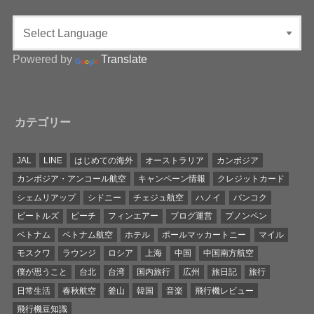
Powered by
Translate
カテゴリー
JAL
LINE
はじめての海外
オーストラリア
カンボジア
カンボジア・アンコール航空
キャンペーン情報
クレジットカード
シェムリアップ
シドニー
チェジュ航空
ハノイ
バンコク
ビートルズ
ピーチ
フィンエアー
ブログ運営
プノンペン
ベトナム
ベトナム航空
ホテル
ポールマッカートニー
マイル
モスクワ
ラウンジ
ロシア
上海
中国
中国南方航空
僕が思うこと
台北
台湾
国内旅行
広州
旅日記
旅行
日常生活
春秋航空
釜山
韓国
音楽
飛行機レビュー
飛行機豆知識