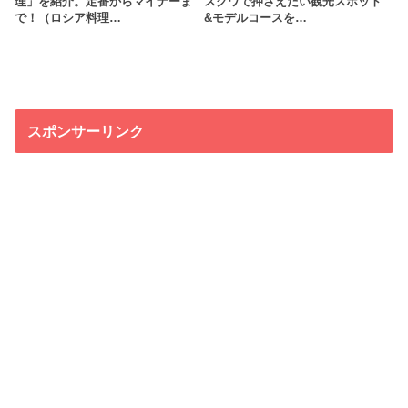
理」を紹介。定番からマイナーま
スクワで押さえたい観光スポット
で！（ロシア料理…
&モデルコースを…
スポンサーリンク