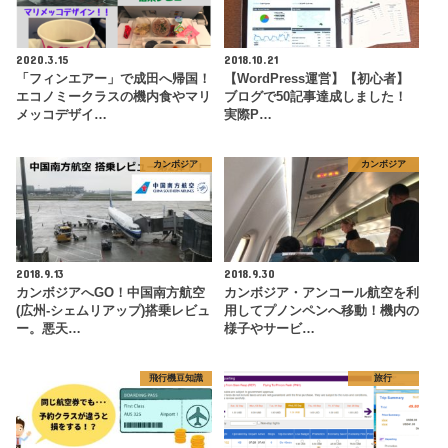
2020.3.15
2018.10.21
「フィンエアー」で成田へ帰国！
【WordPress運営】【初心者】
エコノミークラスの機内食やマリ
ブログで50記事達成しました！
メッコデザイ…
実際P…
カンボジア
カンボジア
2018.9.13
2018.9.30
カンボジアへGO！中国南方航空
カンボジア・アンコール航空を利
(広州-シェムリアップ)搭乗レビュ
用してプノンペンへ移動！機内の
ー。悪天…
様子やサービ…
飛行機豆知識
旅行