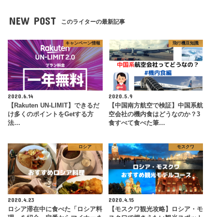
NEW POST
このライターの最新記事
キャンペーン情報
飛行機豆知識
2020.6.14
2020.5.9
【Rakuten UN-LIMIT】できるだ
【中国南方航空で検証】中国系航
け多くのポイントをGetする方
空会社の機内食はどうなのか？3
法…
食すべて食べた筆…
ロシア
モスクワ
2020.4.23
2020.4.15
ロシア滞在中に食べた「ロシア料
【モスクワ観光攻略】ロシア・モ