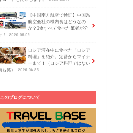
【中国南方航空で検証】中国系
航空会社の機内食はどうなの
か？3食すべて食べた筆者が分
析！
2020.05.09
ロシア滞在中に食べた「ロシア
料理」を紹介。定番からマイナ
ーまで！（ロシア料理ではない
物も笑）
2020.04.23
このブログについて