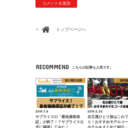
トップページへ
RECOMMEND
こちらの記事も人気です。
飛行機豆知識
国内
2019.7.8
2019.2.26
サプライスの「最低価格保
名古屋ひとり旅はこれ
証」が終了！？サプライス公
り！おすすめモデルコ
式に確認してみた！
ホテルをまとめて紹介