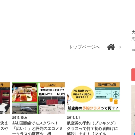
トップページへ
旅行
JAL
飛行機豆知識
2019.10.6
2019.8.1
で決ま
JAL国際線でモスクワへ！
航空券の予約（ブッキング）
ースや
「広い！」と評判のエコノミ
クラスって何？初心者向けに
…
ークラスの座席や、機…
解説します！【マイル…