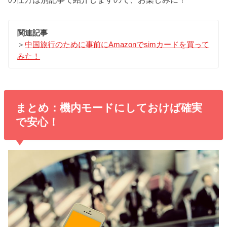
関連記事
＞
中国旅行のために事前にAmazonでsimカードを買って
みた！
まとめ：機内モードにしておけば確実
で安心！