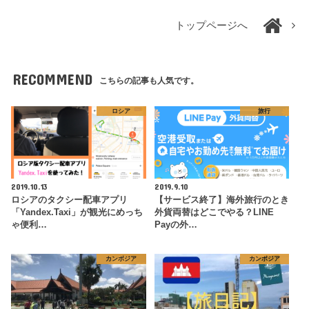
トップページへ
RECOMMEND
こちらの記事も人気です。
ロシア
旅行
2019.10.13
2019.9.10
ロシアのタクシー配車アプリ
【サービス終了】海外旅行のとき
「Yandex.Taxi」が観光にめっち
外貨両替はどこでやる？LINE
ゃ便利…
Payの外…
カンボジア
カンボジア