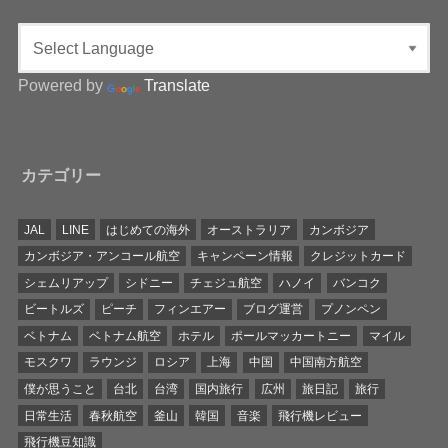
Powered by
Translate
カテゴリー
JAL
LINE
はじめての海外
オーストラリア
カンボジア
カンボジア・アンコール航空
キャンペーン情報
クレジットカード
シェムリアップ
シドニー
チェジュ航空
ハノイ
バンコク
ビートルズ
ピーチ
フィンエアー
ブログ運営
プノンペン
ベトナム
ベトナム航空
ホテル
ポールマッカートニー
マイル
モスクワ
ラウンジ
ロシア
上海
中国
中国南方航空
僕が思うこと
台北
台湾
国内旅行
広州
旅日記
旅行
日常生活
春秋航空
釜山
韓国
音楽
飛行機レビュー
飛行機豆知識