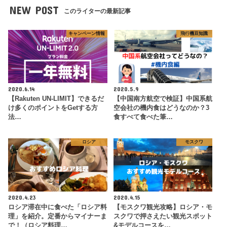
NEW POST
このライターの最新記事
キャンペーン情報
飛行機豆知識
2020.6.14
2020.5.9
【Rakuten UN-LIMIT】できるだ
【中国南方航空で検証】中国系航
け多くのポイントをGetする方
空会社の機内食はどうなのか？3
法…
食すべて食べた筆…
ロシア
モスクワ
2020.4.23
2020.4.15
ロシア滞在中に食べた「ロシア料
【モスクワ観光攻略】ロシア・モ
理」を紹介。定番からマイナーま
スクワで押さえたい観光スポット
で！（ロシア料理…
&モデルコースを…