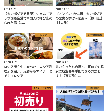
2018.9.23
2018.10.30
【カンボジア旅日記】シェムリア
プノンペンでの1日～カンボジア
ップ国際空港で中国人に呼び止め
の歴史を学ぶ～前編～【旅日記】
られた話【1…
【1人旅】
ロシア
飛行機豆知識
2020.4.23
2019.3.25
ロシア滞在中に食べた「ロシア料
思い立ったら台湾へ！直前でも格
理」を紹介。定番からマイナーま
安に航空券を手配できる方法と
で！（ロシア…
は？【東京発】…
キャンペーン情報
国内旅行