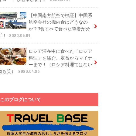
【中国南方航空で検証】中国系
航空会社の機内食はどうなの
か？3食すべて食べた筆者が分
析！
2020.05.09
ロシア滞在中に食べた「ロシア
料理」を紹介。定番からマイナ
ーまで！（ロシア料理ではない
物も笑）
2020.04.23
このブログについて