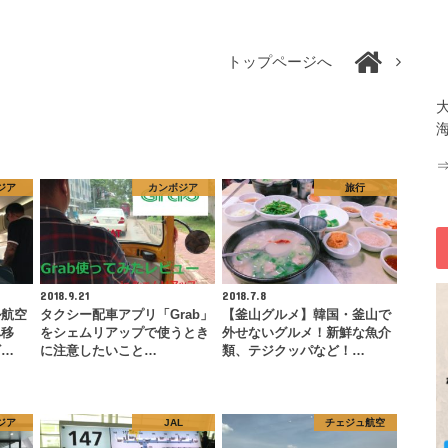
トップページへ
ジア
カンボジア
旅行
2018.9.21
2018.7.8
ル航空
タクシー配車アプリ「Grab」
【釜山グルメ】韓国・釜山で
へ移
をシェムリアップで使うとき
外せないグルメ！新鮮な魚介
ビ…
に注意したいこと…
類、テジクッパなど！…
ジア
JAL
チェジュ航空