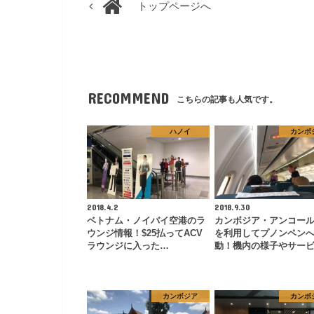
トップページへ
RECOMMEND
こちらの記事も人気です。
ハノイ
カンボ
2018.4.2
2018.9.30
ベトナム・ノイバイ空港のラ
カンボジア・アンコー
ウンジ情報！$25払ってACV
を利用してプノンペン
ラウンジに入った…
動！機内の様子やサー
カンボジア
カンボ