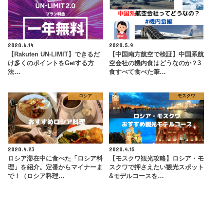
2020.6.14
2020.5.9
【Rakuten UN-LIMIT】できるだ
【中国南方航空で検証】中国系航
け多くのポイントをGetする方
空会社の機内食はどうなのか？3
法…
食すべて食べた筆…
ロシア
モスクワ
2020.4.23
2020.4.15
ロシア滞在中に食べた「ロシア料
【モスクワ観光攻略】ロシア・モ
理」を紹介。定番からマイナーま
スクワで押さえたい観光スポット
で！（ロシア料理…
&モデルコースを…