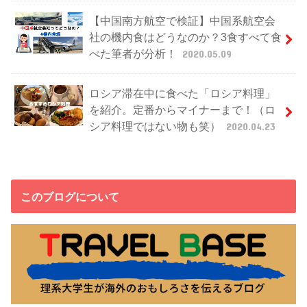
【中国南方航空で検証】中国系航空会
社の機内食はどうなのか？3食すべて食
べた筆者が分析！
2020.05.09
ロシア滞在中に食べた「ロシア料理」
を紹介。定番からマイナーまで！（ロ
シア料理ではない物も笑）
2020.04.23
このブログについて