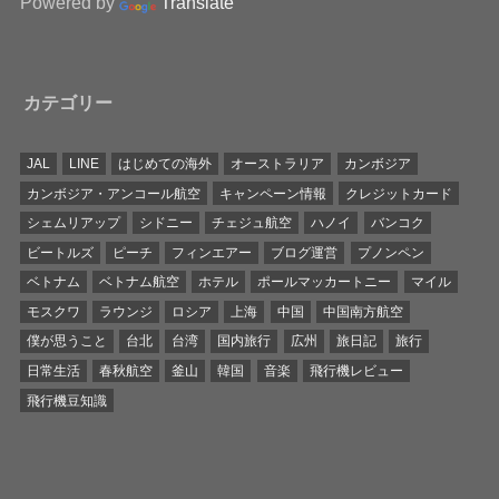
Powered by
Translate
カテゴリー
JAL
LINE
はじめての海外
オーストラリア
カンボジア
カンボジア・アンコール航空
キャンペーン情報
クレジットカード
シェムリアップ
シドニー
チェジュ航空
ハノイ
バンコク
ビートルズ
ピーチ
フィンエアー
ブログ運営
プノンペン
ベトナム
ベトナム航空
ホテル
ポールマッカートニー
マイル
モスクワ
ラウンジ
ロシア
上海
中国
中国南方航空
僕が思うこと
台北
台湾
国内旅行
広州
旅日記
旅行
日常生活
春秋航空
釜山
韓国
音楽
飛行機レビュー
飛行機豆知識