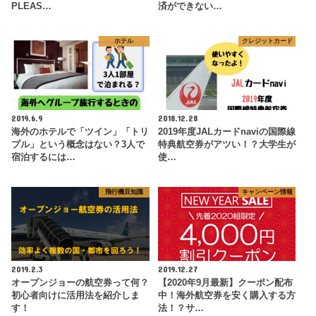
PLEAS…
済ができない…
ホテル
クレジットカード
2019.6.9
2018.12.28
海外のホテルで「ツイン」「トリ
2019年度JALカードnaviの国際線
プル」という概念はない？3人で
特典航空券がアツい！？大学生が
宿泊するには…
使…
飛行機豆知識
キャンペーン情報
2019.2.3
2019.12.27
オープンジョーの航空券って何？
【2020年9月最新】クーポン配布
初心者向けに活用法を紹介しま
中！海外航空券を安く購入する方
す！
法！？サ…