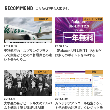
RECOMMEND
こちらの記事も人気です。
春秋航空
キャンペーン情報
2018.12.13
2020.6.14
春秋航空の「スプリングプラス」
【Rakuten UN-LIMIT】できるだ
って実際どうなの？普通席との違
け多くのポイントをGetする…
いを分かりや…
ビートルズ
旅行
2018.3.6
2018.8.20
大学生の私がビートルズのアルバ
カンボジアアンコール航空チケッ
ムを解説！第１弾#PLEASE
ト予約時の注意点。クレジット決