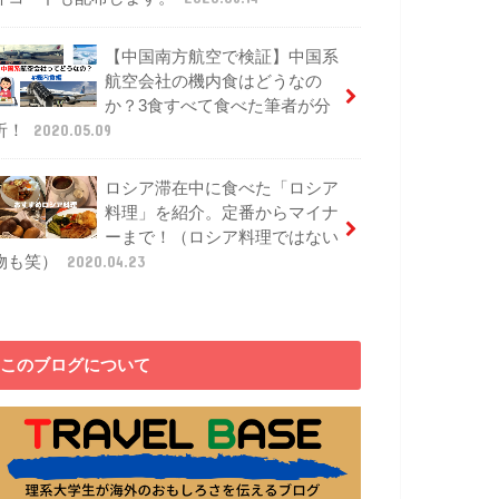
【中国南方航空で検証】中国系
航空会社の機内食はどうなの
か？3食すべて食べた筆者が分
析！
2020.05.09
ロシア滞在中に食べた「ロシア
料理」を紹介。定番からマイナ
ーまで！（ロシア料理ではない
物も笑）
2020.04.23
このブログについて