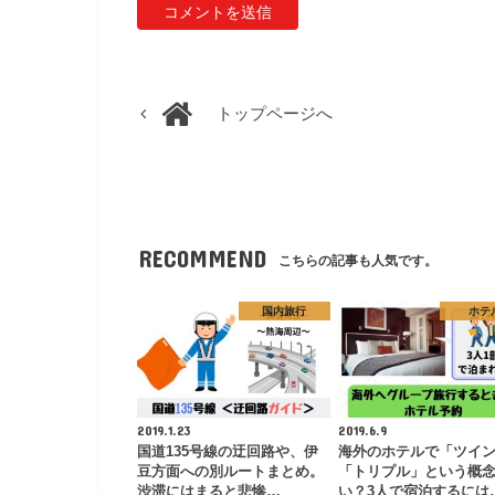
トップページへ
RECOMMEND
こちらの記事も人気です。
国内旅行
ホテ
2019.1.23
2019.6.9
国道135号線の迂回路や、伊
海外のホテルで「ツイ
豆方面への別ルートまとめ。
「トリプル」という概
渋滞にはまると悲惨…
い？3人で宿泊するには