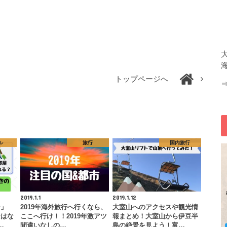
トップページへ
ル
旅行
国内旅行
2019.1.1
2019.1.12
ン」
2019年海外旅行へ行くなら、
大室山へのアクセスや観光情
念はな
ここへ行け！！2019年激アツ
報まとめ！大室山から伊豆半
…
間違いなしの…
島の絶景を見よう！富…