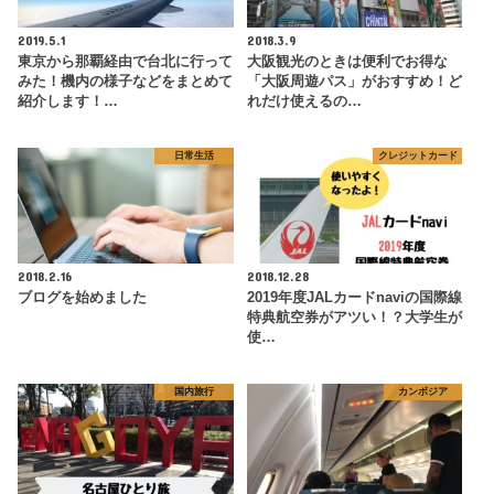
2019.5.1
2018.3.9
東京から那覇経由で台北に行って
大阪観光のときは便利でお得な
みた！機内の様子などをまとめて
「大阪周遊パス」がおすすめ！ど
紹介します！…
れだけ使えるの…
日常生活
クレジットカード
2018.2.16
2018.12.28
ブログを始めました
2019年度JALカードnaviの国際線
特典航空券がアツい！？大学生が
使…
国内旅行
カンボジア