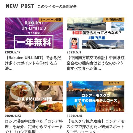
NEW POST
このライターの最新記事
キャンペーン情報
飛行機豆知識
2020.6.14
2020.5.9
【Rakuten UN-LIMIT】できるだ
【中国南方航空で検証】中国系航
け多くのポイントをGetする方
空会社の機内食はどうなのか？3
法…
食すべて食べた筆…
ロシア
モスクワ
2020.4.23
2020.4.15
ロシア滞在中に食べた「ロシア料
【モスクワ観光攻略】ロシア・モ
理」を紹介。定番からマイナーま
スクワで押さえたい観光スポット
で！（ロシア料理…
&モデルコースを…