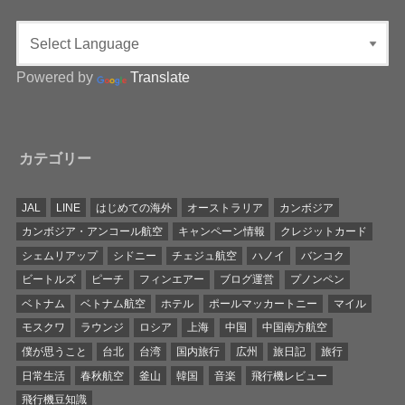
Powered by
Translate
カテゴリー
JAL
LINE
はじめての海外
オーストラリア
カンボジア
カンボジア・アンコール航空
キャンペーン情報
クレジットカード
シェムリアップ
シドニー
チェジュ航空
ハノイ
バンコク
ビートルズ
ピーチ
フィンエアー
ブログ運営
プノンペン
ベトナム
ベトナム航空
ホテル
ポールマッカートニー
マイル
モスクワ
ラウンジ
ロシア
上海
中国
中国南方航空
僕が思うこと
台北
台湾
国内旅行
広州
旅日記
旅行
日常生活
春秋航空
釜山
韓国
音楽
飛行機レビュー
飛行機豆知識