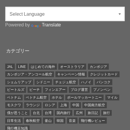
Powered by
Translate
カテゴリー
JAL
LINE
はじめての海外
オーストラリア
カンボジア
カンボジア・アンコール航空
キャンペーン情報
クレジットカード
シェムリアップ
シドニー
チェジュ航空
ハノイ
バンコク
ビートルズ
ピーチ
フィンエアー
ブログ運営
プノンペン
ベトナム
ベトナム航空
ホテル
ポールマッカートニー
マイル
モスクワ
ラウンジ
ロシア
上海
中国
中国南方航空
僕が思うこと
台北
台湾
国内旅行
広州
旅日記
旅行
日常生活
春秋航空
釜山
韓国
音楽
飛行機レビュー
飛行機豆知識