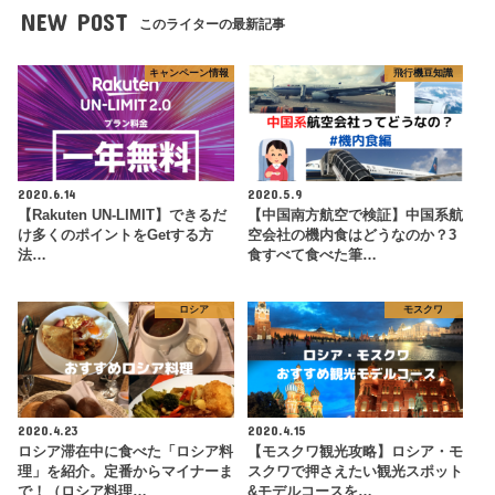
NEW POST
このライターの最新記事
キャンペーン情報
飛行機豆知識
2020.6.14
2020.5.9
【Rakuten UN-LIMIT】できるだ
【中国南方航空で検証】中国系航
け多くのポイントをGetする方
空会社の機内食はどうなのか？3
法…
食すべて食べた筆…
ロシア
モスクワ
2020.4.23
2020.4.15
ロシア滞在中に食べた「ロシア料
【モスクワ観光攻略】ロシア・モ
理」を紹介。定番からマイナーま
スクワで押さえたい観光スポット
で！（ロシア料理…
&モデルコースを…