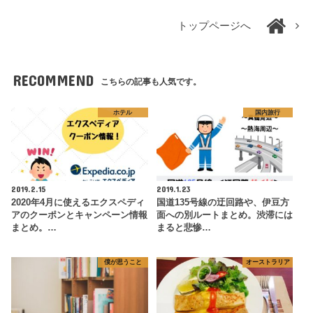
トップページへ
RECOMMEND
こちらの記事も人気です。
ホテル
国内旅行
2019.2.15
2019.1.23
2020年4月に使えるエクスペディ
国道135号線の迂回路や、伊豆方
アのクーポンとキャンペーン情報
面への別ルートまとめ。渋滞には
まとめ。…
まると悲惨…
僕が思うこと
オーストラリア