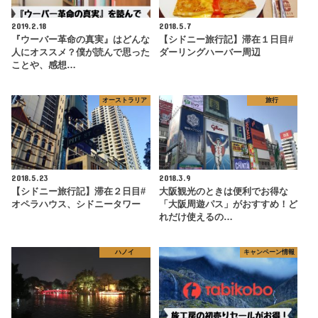
2019.2.18
2018.5.7
『ウーバー革命の真実』はどんな
【シドニー旅行記】滞在１日目#
人にオススメ？僕が読んで思った
ダーリングハーバー周辺
ことや、感想…
オーストラリア
旅行
2018.5.23
2018.3.9
【シドニー旅行記】滞在２日目#
大阪観光のときは便利でお得な
オペラハウス、シドニータワー
「大阪周遊パス」がおすすめ！ど
れだけ使えるの…
ハノイ
キャンペーン情報